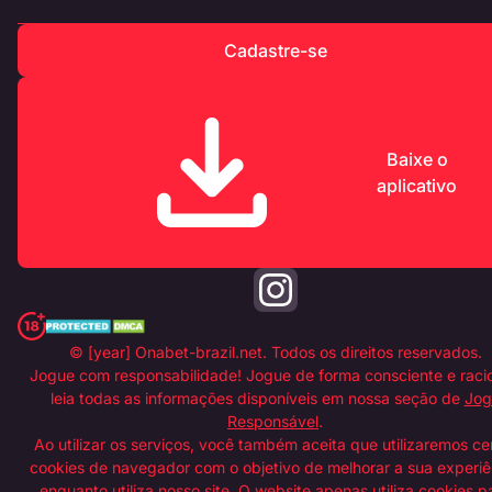
Cadastre-se
Baixe o
aplicativo
© [year] Onabet-brazil.net. Todos os direitos reservados.
Jogue com responsabilidade! Jogue de forma consciente e racio
leia todas as informações disponíveis em nossa seção de
Jog
Responsável
.
Ao utilizar os serviços, você também aceita que utilizaremos ce
cookies de navegador com o objetivo de melhorar a sua experiê
enquanto utiliza nosso site. O website apenas utiliza cookies p