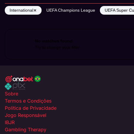
International
UEFA Champions League
UEFA Super C
No matches found
Try to change your filter
Sobre
Termos e Condições
Política de Privacidade
Jogo Responsável
IBJR
Gambling Therapy