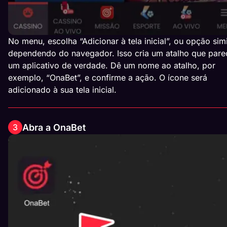
No menu, escolha “Adicionar à tela inicial”, ou opção simi
dependendo do navegador. Isso cria um atalho que pare
um aplicativo de verdade. Dê um nome ao atalho, por
exemplo, “OnaBet”, e confirme a ação. O ícone será
adicionado à sua tela inicial.
Abra a OnaBet
3