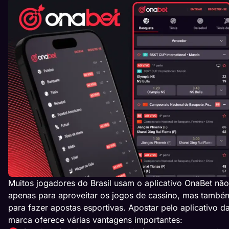
Muitos jogadores do Brasil usam o aplicativo OnaBet não
apenas para aproveitar os jogos de cassino, mas també
para fazer apostas esportivas. Apostar pelo aplicativo d
marca oferece várias vantagens importantes: