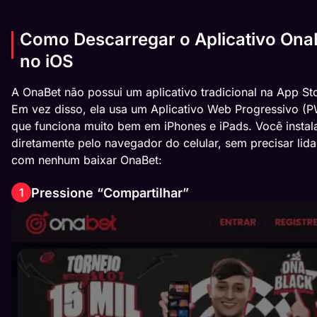
Como Descarregar o Aplicativo Ona
no iOS
A OnaBet não possui um aplicativo tradicional na App St
Em vez disso, ela usa um Aplicativo Web Progressivo (
que funciona muito bem em iPhones e iPads. Você instal
diretamente pelo navegador do celular, sem precisar lida
com nenhum baixar OnaBet:
Pressione “Compartilhar”
1