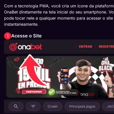
Com a tecnologia PWA, você cria um ícone da plataform
OnaBet diretamente na tela inicial do seu smartphone. V
pode tocar nele a qualquer momento para acessar o site
instantaneamente.
Acesse o Site
1