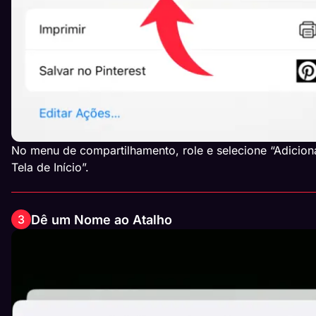
No menu de compartilhamento, role e selecione “Adicion
Tela de Início”.
Dê um Nome ao Atalho
3