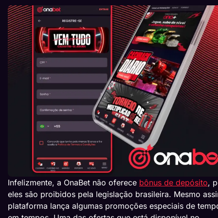
Infelizmente, a OnaBet não oferece
bônus de depósito
, p
eles são proibidos pela legislação brasileira. Mesmo ass
plataforma lança algumas promoções especiais de temp
em tempos. Uma das ofertas que está disponível no