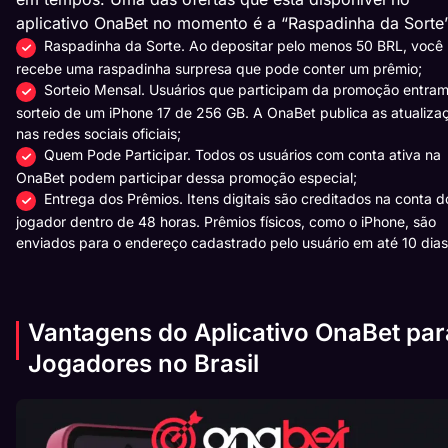
aplicativo OnaBet no momento é a “Raspadinha da Sorte”
Raspadinha da Sorte. Ao depositar pelo menos 50 BRL, você
recebe uma raspadinha surpresa que pode conter um prêmio;
Sorteio Mensal. Usuários que participam da promoção entra
sorteio de um iPhone 17 de 256 GB. A OnaBet publica as atualiza
nas redes sociais oficiais;
Quem Pode Participar. Todos os usuários com conta ativa na
OnaBet podem participar dessa promoção especial;
Entrega dos Prêmios. Itens digitais são creditados na conta d
jogador dentro de 48 horas. Prêmios físicos, como o iPhone, são
enviados para o endereço cadastrado pelo usuário em até 10 dias
Vantagens do Aplicativo OnaBet par
Jogadores no Brasil