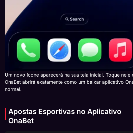
Um novo ícone aparecerá na sua tela inicial. Toque nele 
OnaBet abrirá exatamente como um baixar aplicativo On
normal.
Apostas Esportivas no Aplicativo
OnaBet