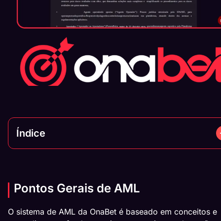
Índice
Pontos Gerais de AML
O sistema de AML da OnaBet é baseado em conceitos e