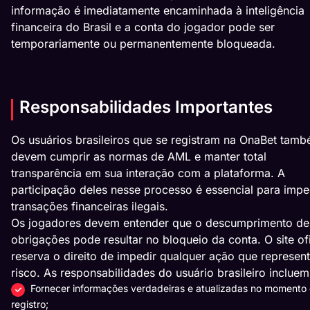
informação é imediatamente encaminhada à inteligência
financeira do Brasil e a conta do jogador pode ser
temporariamente ou permanentemente bloqueada.
Responsabilidades Importantes
Os usuários brasileiros que se registram na OnaBet tam
devem cumprir as normas de AML e manter total
transparência em sua interação com a plataforma. A
participação deles nesse processo é essencial para impe
transações financeiras ilegais.
Os jogadores devem entender que o descumprimento de
obrigações pode resultar no bloqueio da conta. O site ofi
reserva o direito de impedir qualquer ação que represen
risco. As responsabilidades do usuário brasileiro incluem
Fornecer informações verdadeiras e atualizadas no momento
registro;