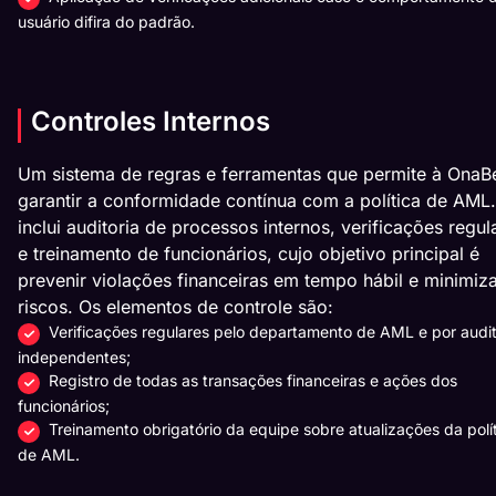
usuário difira do padrão.
Controles Internos
Um sistema de regras e ferramentas que permite à OnaB
garantir a conformidade contínua com a política de AML.
inclui auditoria de processos internos, verificações regul
e treinamento de funcionários, cujo objetivo principal é
prevenir violações financeiras em tempo hábil e minimiz
riscos. Os elementos de controle são:
Verificações regulares pelo departamento de AML e por audi
independentes;
Registro de todas as transações financeiras e ações dos
funcionários;
Treinamento obrigatório da equipe sobre atualizações da polí
de AML.