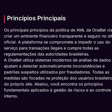
Princípios Principais
Os principais princípios da política de AML da OnaBet v
criar um ambiente financeiro transparente e seguro no si
oficial. A plataforma se compromete a impedir o uso do
serviço para transações ilegais e cumpre todas as
regulamentações das autoridades brasileiras.
A OnaBet utiliza sistemas modernos de análise de dados
ajudam a detectar automaticamente inconsistências e
padrões suspeitos utilizados por fraudadores. Todas as
medidas são focadas na proteção dos usuários brasileir
do próprio site. Abaixo, você encontra os princípios
fundamentais aplicados à gestão de riscos e ao controle
interno.