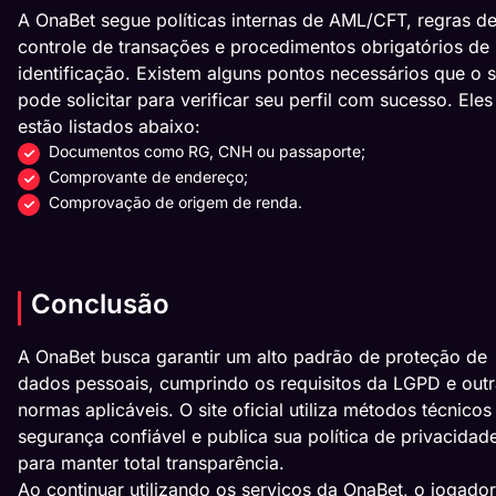
A OnaBet segue políticas internas de AML/CFT, regras d
controle de transações e procedimentos obrigatórios de
identificação. Existem alguns pontos necessários que o s
pode solicitar para verificar seu perfil com sucesso. Eles
estão listados abaixo:
Documentos como RG, CNH ou passaporte;
Comprovante de endereço;
Comprovação de origem de renda.
Conclusão
A OnaBet busca garantir um alto padrão de proteção de
dados pessoais, cumprindo os requisitos da LGPD e outr
normas aplicáveis. O site oficial utiliza métodos técnicos
segurança confiável e publica sua política de privacidad
para manter total transparência.
Ao continuar utilizando os serviços da OnaBet, o jogado