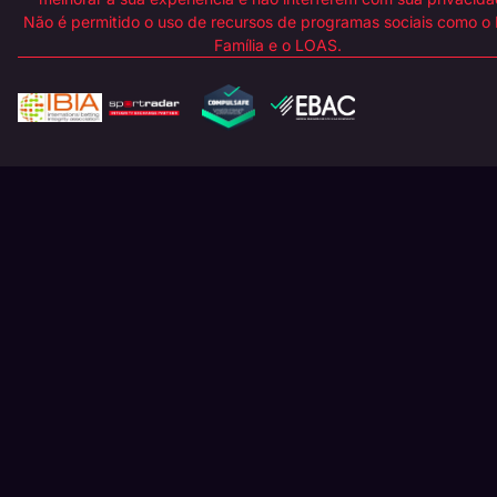
Não é permitido o uso de recursos de programas sociais como o 
Família e o LOAS.