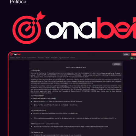
Política.