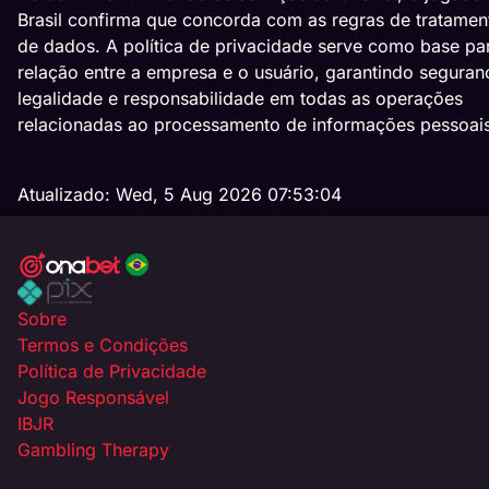
Brasil confirma que concorda com as regras de tratamen
de dados. A política de privacidade serve como base pa
relação entre a empresa e o usuário, garantindo seguran
legalidade e responsabilidade em todas as operações
relacionadas ao processamento de informações pessoais
Atualizado:
Wed, 5 Aug 2026 07:53:04
Sobre
Termos e Condições
Política de Privacidade
Jogo Responsável
IBJR
Gambling Therapy