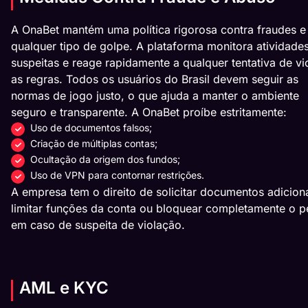
A OnaBet mantém uma política rigorosa contra fraudes e
qualquer tipo de golpe. A plataforma monitora atividade
suspeitas e reage rapidamente a qualquer tentativa de vi
as regras. Todos os usuários do Brasil devem seguir as
normas de jogo justo, o que ajuda a manter o ambiente
seguro e transparente. A OnaBet proíbe estritamente:
Uso de documentos falsos;
Criação de múltiplas contas;
Ocultação da origem dos fundos;
Uso de VPN para contornar restrições.
A empresa tem o direito de solicitar documentos adiciona
limitar funções da conta ou bloquear completamente o pe
em caso de suspeita de violação.
AML e KYC