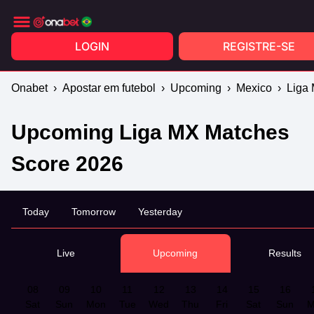
LOGIN
REGISTRE-SE
Onabet
›
Apostar em futebol
›
Upcoming
›
Mexico
›
Liga
Upcoming Liga MX Matches
Score 2026
Today
Tomorrow
Yesterday
Live
Upcoming
Results
08
09
10
11
12
13
14
15
16
Sat
Sun
Mon
Tue
Wed
Thu
Fri
Sat
Sun
M