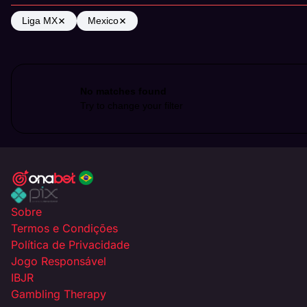
Liga MX
Mexico
No matches found
Try to change your filter
Sobre
Termos e Condições
Política de Privacidade
Jogo Responsável
IBJR
Gambling Therapy