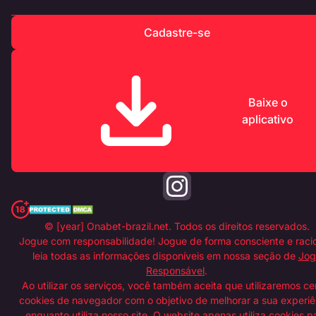
Cadastre-se
Baixe o
aplicativo
© [year] Onabet-brazil.net. Todos os direitos reservados.
Jogue com responsabilidade! Jogue de forma consciente e racio
leia todas as informações disponíveis em nossa seção de
Jog
Responsável
.
Ao utilizar os serviços, você também aceita que utilizaremos ce
cookies de navegador com o objetivo de melhorar a sua experiê
enquanto utiliza nosso site. O website apenas utiliza cookies p