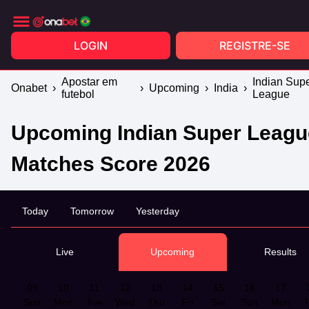
LOGIN
REGISTRE-SE
Apostar em
Indian Sup
Onabet
›
›
Upcoming
›
India
›
futebol
League
Upcoming Indian Super Leagu
Matches Score 2026
Today
Tomorrow
Yesterday
Live
Upcoming
Results
09
10
11
12
13
14
15
16
17
Sun
Mon
Tue
Wed
Thu
Fri
Sat
Sun
Mon
T