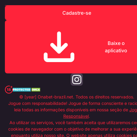
Cadastre-se
Baixe o
aplicativo
© [year] Onabet-brazil.net. Todos os direitos reservados.
Jogue com responsabilidade! Jogue de forma consciente e racio
leia todas as informações disponíveis em nossa seção de
Jog
Responsável
.
Ao utilizar os serviços, você também aceita que utilizaremos ce
cookies de navegador com o objetivo de melhorar a sua experiê
enquanto utiliza nosso site. O website apenas utiliza cookies p