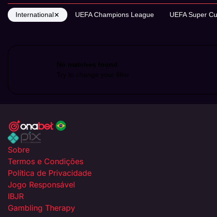
International
UEFA Champions League
UEFA Super C
No matches found
Try to change your filter
Sobre
Termos e Condições
Política de Privacidade
Jogo Responsável
IBJR
Gambling Therapy