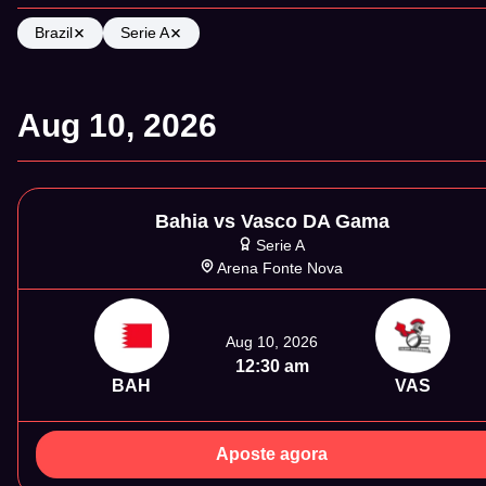
Brazil
Serie A
Aug 10, 2026
Bahia vs Vasco DA Gama
Serie A
Arena Fonte Nova
Aug 10, 2026
12:30 am
BAH
VAS
Aposte agora