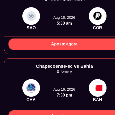
Estadio Do MorumBIS
Aug 16, 2026
5:30 am
SAO
COR
Aposte agora
Chapecoense-sc vs Bahia
Serie A
Aug 16, 2026
7:30 pm
CHA
BAH