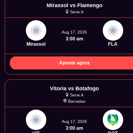
Mirassol vs Flamengo
Serie A
Aug 17, 2026
3:00 am
Mirassol
FLA
Aposte agora
Vitoria vs Botafogo
Serie A
Barradao
Aug 17, 2026
3:00 am