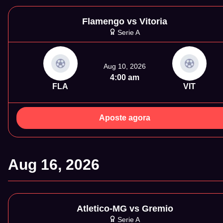
Flamengo vs Vitoria
Serie A
Aug 10, 2026
4:00 am
FLA
VIT
Aposte agora
Aug 16, 2026
Atletico-MG vs Gremio
Serie A