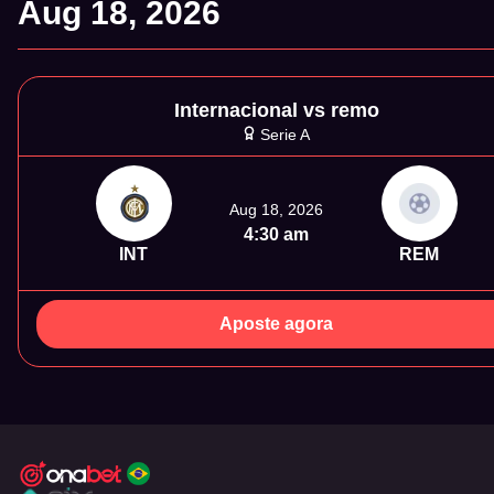
Aug 18, 2026
Internacional vs remo
Serie A
Aug 18, 2026
4:30 am
INT
REM
Aposte agora