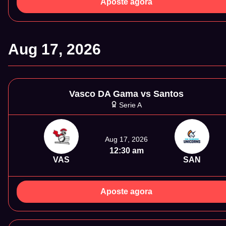
Aposte agora
Aug 17, 2026
Vasco DA Gama vs Santos
Serie A
Aug 17, 2026
12:30 am
VAS
SAN
Aposte agora