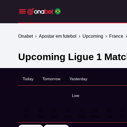
Onabet
›
Apostar em futebol
›
Upcoming
›
France
›
Upcoming Ligue 1 Matc
Today
Tomorrow
Yesterday
Live
07
08
09
10
11
12
13
14
Fri
Sat
Sun
Mon
Tue
Wed
Thu
Fri